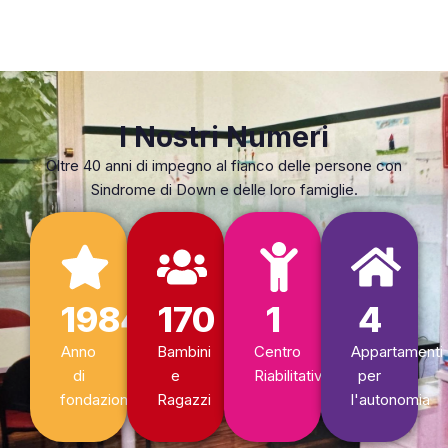
I Nostri Numeri
Oltre 40 anni di impegno al fianco delle persone con
Sindrome di Down e delle loro famiglie.
1984
170
1
4
Anno
Bambini
Centro
Appartamenti
di
e
Riabilitativo
per
fondazione
Ragazzi
l'autonomia