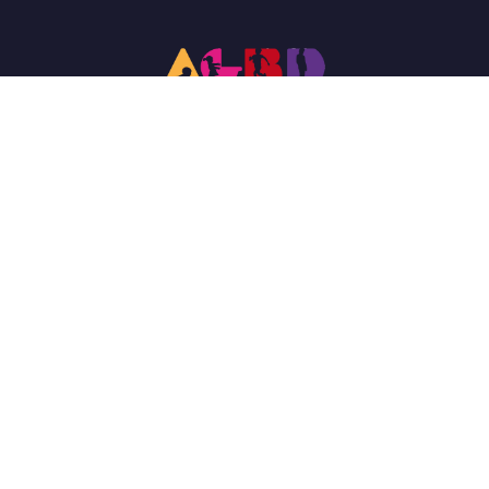
Associazione per la persona con Sindrome di Down. Dal 1984 a
Verona per l'inclusione e l'autonomia.
Link Rapidi
Conosci AGBD
La Sindrome di Down
I Nostri Servizi
I Nostri Progetti
Sostienici
News
Contatti
Contatti