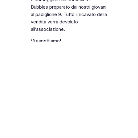
Bubbles preparato dai nostri giovani
al padiglione 9. Tutto il ricavato della
vendita verrà devoluto
all’associazione.
Vi aspettiamo!
PRECEDENTE
SUCCESSIVO
GNPD 2023
A Natale esaudiamo un desiderio