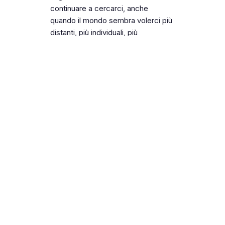
continuare a cercarci, anche
quando il mondo sembra volerci più
distanti, più individuali, più
concentrati su noi stessi.
Noi scegliamo di cercare forza nei
legami, nelle relazioni che resistono,
nelle comunità che non smettono di
guardarsi negli occhi.
Ci guardiamo dentro, per migliorare.
Guardiamo fuori, per accogliere.
E lasciamo che anche voi possiate
guardarci, avvicinarvi, creare
insieme a noi nuovi legami.
Il nostro cammino continua.
Con chi c’era, con chi arriva ora,
con chi sceglierà di esserci domani.
A tutte le persone che ci